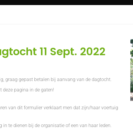
gtocht 11 Sept. 2022
ig, graag gepast betalen bij aanvang van de dagtocht.
t deze pagina in de gaten!
ren van dit formulier verklaart men dat zijn/haar voertuig
in te dienen bij de organisatie of een van haar leden.