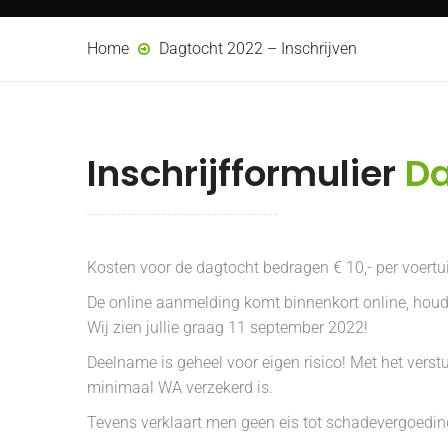
Home
Dagtocht 2022 – Inschrijven
Inschrijfformulier
Da
Kosten voor de dagtocht bedragen € 10,- per voertu
De online aanmelding komt binnenkort online, houd
Wij zien jullie graag 11 september 2022!
Deelname is geheel voor eigen risico! Met het verstu
minimaal WA verzekerd is.
Tevens verklaart men geen eis tot schadevergoeding 